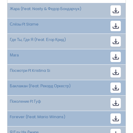
Жара (Feat. Nasty & Федор Бондарчук)
Слёзы Ft Slame
Где Ты, Где Я (Feat. Егор Крид)
Мага
Посмотри Ft Kristina Si
Баклажан (Feat. Рекорд Оркестр)
Поколение Ft Гуф
Forever (Feat. Mario Winans)
Я Еду На Джипе