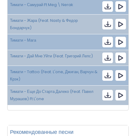
Тимати - Самурай Ft Meg \ Nerak
Тимати - Жара (Feat. Nasty & Федор
Бондарчук)
Тимати - Мага
Тимати - Дай Мне Уйти (Feat. Григорий Лепс)
Тимати - Tattoo (Feat. L'one, Джиган, Варчун &
Крэк)
Тимати - Еще До Старта Далеко (Feat. Павел
Мурашов) Ft L'one
Рекомендованные песни