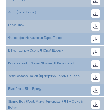
Amg (Feat. L'one)
Голос Твой
Философский Камень ft Гарри Топор
В Последнюю Осень Ft Юрий Шевчук
Korean Funk - Super Slowed Ft Rezadead
Зеленоглазое Такси (Dj Nejtrino Remix) Ft Rsac
Біля Річки, Біля Броду
Sigma Boy (Feat. Мария Янковская) Ft Ely Oaks &
Betsy