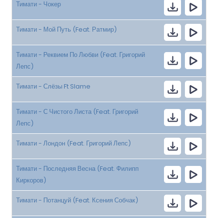
Тимати - Чокер
Тимати - Мой Путь (Feat. Ратмир)
Тимати - Реквием По Любви (Feat. Григорий
Лепс)
Тимати - Слёзы Ft Slame
Тимати - С Чистого Листа (Feat. Григорий
Лепс)
Тимати - Лондон (Feat. Григорий Лепс)
Тимати - Последняя Весна (Feat. Филипп
Киркоров)
Тимати - Потанцуй (Feat. Ксения Собчак)